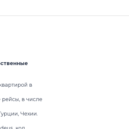
бственные
квартирой в
рейсы, в числе
Турции, Чехии.
deus, код